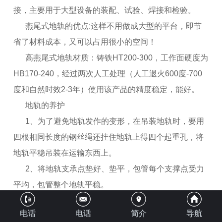
接，主要用于大型设备的装配、试验、焊接和检验。
燕尾式地轨的优点:这样不用做成大型的平台，即节
省了材料成本，又可以占用很小的空间！
高燕尾式地轨材质：铸铁HT200-300，工作面硬度为
HB170-240，经过两次人工处理（人工退火600度-700
度和自然时效2-3年）使用该产品的精度稳定，能好。
地轨的养护
1、为了避免地轨发作的变形，在吊装地轨时，要用
四根相同长度的钢丝绳还挂住地轨上得四个起重孔，将
地轨平稳吊装在运输东西上。
2、将地轨支承点垫好、垫平，包管每个支撑点受力
平均，包管整个地轨平稳。
3、地轨不必时要实时将任务面洗净，然后涂上一层
电话
电话
简介
导航
防锈油，并用防锈纸盖上