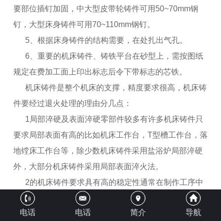
要部位插钉加固，中大型皮带轮铸件可用50~70mm钢
钉，大型床身铸件可用70~110mm钢钉。
5、根据床身铸件的结构需要，在处扎出气孔。
6、重要的机床铸件、铸铁平台在砂型上，需按图纸
规定在费加工面上印出标志后令下带标志的芯铁。
机床铸件是整个机床的支撑，精度要求很高，机床铸
件要经过退火处理的理由分几点：
1局部淬硬及表面淬硬零部件较多有许多机床铸件只
要求局部表面有高的比如机床工作台，T型槽工作台，落
地镗床工作台等，除少数机床铸件采用盐浴炉局部淬硬
外，大部分机床铸件采用局部表面淬火法。
2的机床铸件要求具有高的稳定性通常在制作工序中
有一次或多次稳定化处理，如去应力退火、自然时效处
电话
电话
简介
导航
理等，尽量减少残余内应力，以铸铁工作台的稳定性。