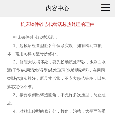
内容中心
机床铸件砂芯代替活芯热处理的理由
机床铸件砂芯代替活芯：
1、起模后检查型腔各部位紧实度，如有松动或损
坏，需用同样同型号沙修补。
2、修理大块损坏处，要先松动该处型砂，少刷白水
泥(干型)或用清水(湿型)或水玻璃(水玻璃砂型)，在用同
类型砂填实补好，原尺寸形状，不应大修芯头座，以免
落芯定位不准。
3、按要求倒出铸造圆角，不允许多次压型，防止起
皮。
4、对粘土砂型的修补处，棱角，沟槽，大平面等重