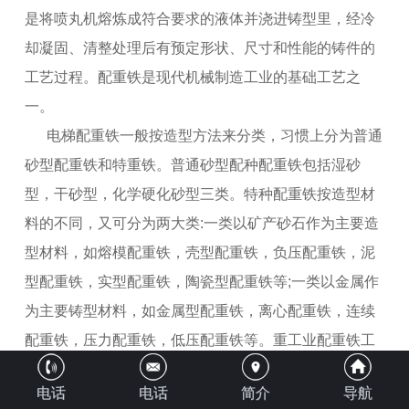
是将喷丸机熔炼成符合要求的液体并浇进铸型里，经冷
却凝固、清整处理后有预定形状、尺寸和性能的铸件的
工艺过程。配重铁是现代机械制造工业的基础工艺之
一。
电梯配重铁一般按造型方法来分类，习惯上分为普通
砂型配重铁和特重铁。普通砂型配种配重铁包括湿砂
型，干砂型，化学硬化砂型三类。特种配重铁按造型材
料的不同，又可分为两大类:一类以矿产砂石作为主要造
型材料，如熔模配重铁，壳型配重铁，负压配重铁，泥
型配重铁，实型配重铁，陶瓷型配重铁等;一类以金属作
为主要铸型材料，如金属型配重铁，离心配重铁，连续
配重铁，压力配重铁，低压配重铁等。重工业配重铁工
艺可分为三个基本部分，即配重铁金属准备，铸型准备
电话
电话
简介
导航
和铸件处理。