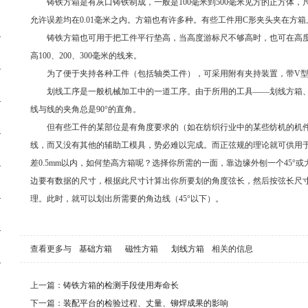
铸铁方箱是有灰口铸铁制成，一般是100毫米到500毫米见方的正方体，
允许误差均在0.01毫米之内。方箱也有许多种。有些工件用C形夹头夹在方
铸铁方箱也可用于把工件平行垫高，当高度游标尺不够高时，也可在高
高100、200、300毫米的线来。
为了便于夹持各种工件（包括轴类工件），可采用附有夹持装置，带V
划线工序是一般机械加工中的一道工序。由于所用的工具——划线方箱
线与线的夹角总是90°的直角。
但有些工件的某部位是有角度要求的（如在纺织行业中的某些纺机的机
线，而又没有其他的辅助工模具，势必难以完成。而正弦规的理论就可供用
差0.5mm以内，如何垫高方箱呢？选择你所需的一面，靠边缘外刨一个45°
边要有数据的尺寸，根据此尺寸计算出你所要划的角度弦长，然后按弦长尺
理。此时，就可以划出所需要的角边线（45°以下）。
查看更多与
基础方箱
磁性方箱
划线方箱
相关的信息
上一篇：
铸铁方箱的检测手段使用寿命长
下一篇：
装配平台的检验过程、丈量、铆焊成果的影响