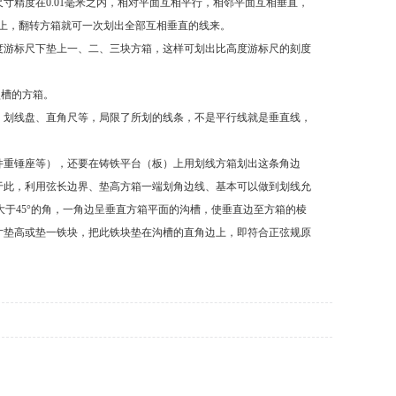
尺寸精度在0.01毫米之内，相对平面互相平行，相邻平面互相垂直，
箱上，翻转方箱就可一次划出全部互相垂直的线来。
度游标尺下垫上一、二、三块方箱，这样可划出比高度游标尺的刻度
型槽的方箱。
、划线盘、直角尺等，局限了所划的线条，不是平行线就是垂直线，
件重锤座等），还要在铸铁平台（板）上用划线方箱划出这条角边
于此，利用弦长边界、垫高方箱一端划角边线、基本可以做到划线允
或大于45°的角，一角边呈垂直方箱平面的沟槽，使垂直边至方箱的棱
寸垫高或垫一铁块，把此铁块垫在沟槽的直角边上，即符合正弦规原