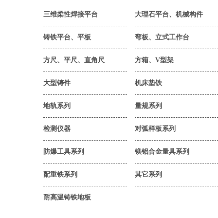
三维柔性焊接平台
大理石平台、机械构件
铸铁平台、平板
弯板、立式工作台
方尺、平尺、直角尺
方箱、V型架
大型铸件
机床垫铁
地轨系列
量规系列
检测仪器
对弧样板系列
防爆工具系列
镁铝合金量具系列
配重铁系列
其它系列
耐高温铸铁地板